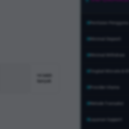
Penilaian Pengguna
Minimal Deposit
Minimal Withdraw
Tingkat Winrate & R
+4 lebih
banyak
Provider Utama
Metode Transaksi
Layanan Support