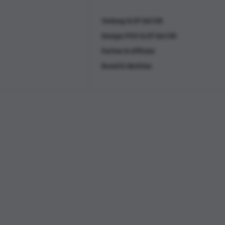
Tentang SLOT GACOR
Kenapa Pilih SLOT GACOR
Partner & Affiliate
Brand & Identitas