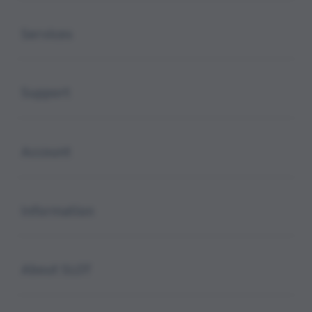
Buka
Services
Buka
Support
Buka
Account
Buka
Information
Buka
About SLOT