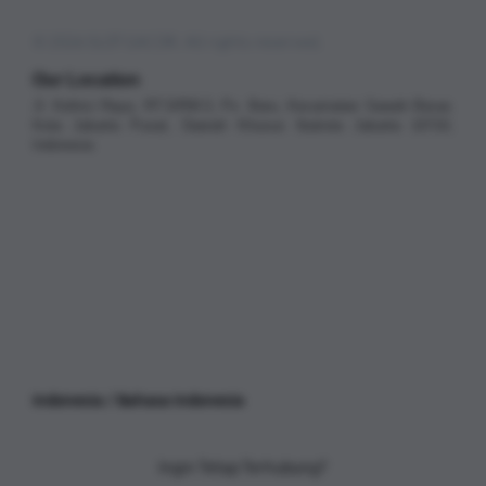
© 2026 SLOT GACOR. All rights reserved.
Our Location
Jl. Kelinci Raya, RT.5/RW.3, Ps. Baru, Kecamatan Sawah Besar,
Kota Jakarta Pusat, Daerah Khusus Ibukota Jakarta 10710,
Indonesia
Indonesia / Bahasa Indonesia
Ingin Tetap Terhubung?