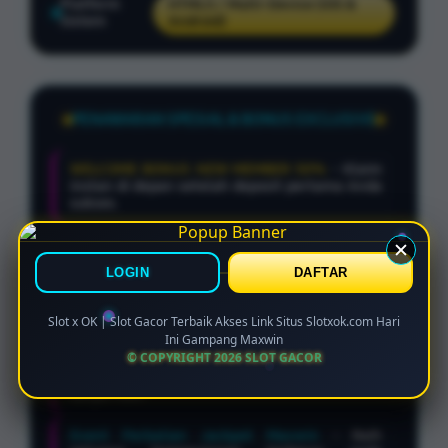
Platform
HTML5 / Multi-Device (iOS &
Sistem
Android)
PENAWARAN SPESIAL & BONUS EXCLUSIVE
WELCOME BONUS NEW MEMBER 50%
- Klaim
instan di depan setelah deposit pertama Anda
sukses.
Akses Pola Gacor Jitu Hari Ini
- Free bocoran
algoritma putaran game Slot Gacor terjitu.
LOGIN
DAFTAR
Server VIP Pro Thailand
- Sistem koneksi
engine anti-lag dengan winrate maksimal.
Slot x OK | Slot Gacor Terbaik Akses Link Situs Slotxok.com Hari
Ini Gampang Maxwin
© COPYRIGHT 2026 SLOT GACOR
Garansi Proses Cepat
- Deposit otomatis via
QRIS kurang dari 10 detik, withdraw aman
tanpa ribet.
Event Perkalian Jackpot Maxwin
- Raih