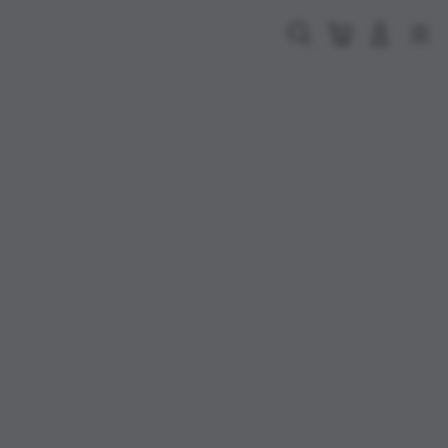
Skip
to
Cari
Troli
Login
Navigation
content