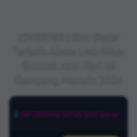
JOKER768 | Slot Gacor
Terbaik Akses Link Situs
Slotxok.com Hari Ini
Gampang Maxwin 2026
INFORMASI SITUS Slot Gacor