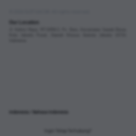
© 2026 SLOT GACOR. All rights reserved.
Our Location
Jl. Kelinci Raya, RT.5/RW.3, Ps. Baru, Kecamatan Sawah Besar,
Kota Jakarta Pusat, Daerah Khusus Ibukota Jakarta 10710,
Indonesia
Indonesia / Bahasa Indonesia
Ingin Tetap Terhubung?