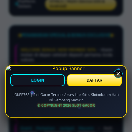
Platform
HTML5 / Multi-Device (iOS &
Sistem
Android)
PENAWARAN SPESIAL & BONUS EXCLUSIVE
WELCOME BONUS NEW MEMBER 50%
- Klaim
instan di depan setelah deposit pertama Anda
sukses.
Akses Pola Gacor Jitu Hari Ini
- Free bocoran
algoritma putaran game Slot Gacor terjitu.
LOGIN
DAFTAR
Server VIP Pro Thailand
- Sistem koneksi
engine anti-lag dengan winrate maksimal.
JOKER768 | Slot Gacor Terbaik Akses Link Situs Slotxok.com Hari
Ini Gampang Maxwin
© COPYRIGHT 2026 SLOT GACOR
Garansi Proses Cepat
- Deposit otomatis via
QRIS kurang dari 10 detik, withdraw aman
tanpa ribet.
Event Perkalian Jackpot Maxwin
- Raih