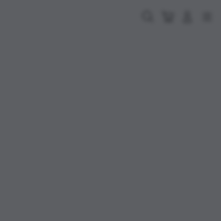
Skip
to
Cari
Troli
Login
Navigation
content