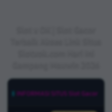
Slot x OK | Slot Gacor
Terbaik Akses Link Situs
Slotxok.com Hari Ini
Gampang Maxwin 2026
INFORMASI SITUS Slot Gacor