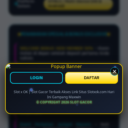
Platform
HTML5 / Multi-Device (iOS &
Sistem
Android)
PENAWARAN SPESIAL & BONUS EXCLUSIVE
WELCOME BONUS NEW MEMBER 50%
- Klaim
instan di depan setelah deposit pertama Anda
sukses.
Akses Pola Gacor Jitu Hari Ini
- Free bocoran
algoritma putaran game Slot Gacor terjitu.
LOGIN
DAFTAR
Server VIP Pro Thailand
- Sistem koneksi
engine anti-lag dengan winrate maksimal.
Slot x OK | Slot Gacor Terbaik Akses Link Situs Slotxok.com Hari
Ini Gampang Maxwin
© COPYRIGHT 2026 SLOT GACOR
Garansi Proses Cepat
- Deposit otomatis via
QRIS kurang dari 10 detik, withdraw aman
tanpa ribet.
Event Perkalian Jackpot Maxwin
- Raih