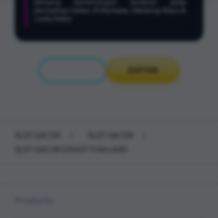
peluang kemenangan terbesar pada
permainan Gates of Olympus, Mahjong Ways &
Lucky Neko.
LOGIN
DAFTAR
Layer Popup Close
SLOT GACOR
>
SLOT GACOR
>
SLOT GACOR ERVER THAILAND
Buka
Footer Navigation
Products