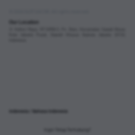
© 2026 SLOT GACOR. All rights reserved.
Our Location
Jl. Kelinci Raya, RT.5/RW.3, Ps. Baru, Kecamatan Sawah Besar,
Kota Jakarta Pusat, Daerah Khusus Ibukota Jakarta 10710,
Indonesia
Indonesia / Bahasa Indonesia
Ingin Tetap Terhubung?