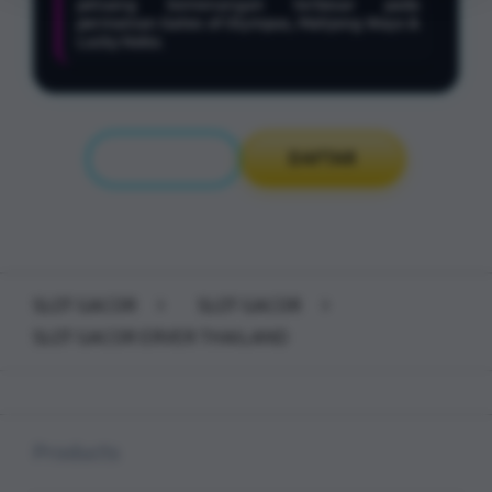
peluang kemenangan terbesar pada
permainan Gates of Olympus, Mahjong Ways &
Lucky Neko.
LOGIN
DAFTAR
Layer Popup Close
SLOT GACOR
>
SLOT GACOR
>
SLOT GACOR ERVER THAILAND
Buka
Footer Navigation
Products