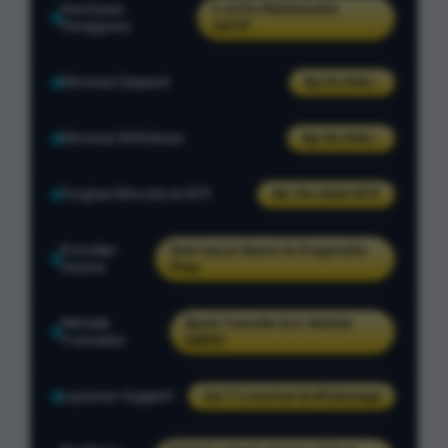
Penilaian
5 JUTA PENGGUNA
Pengguna
AKTIF
Minimal Deposit
Rp 10.000,-
Minimal Withdraw
Rp 50.000,-
Tingkat Winrate & RTP
98.7% HIGH RTP
Provider
Slot Gacor Resmi & Pragmatic
Utama
Play
Metode
Bank Transfer & E-Wallet
Transaksi
(QRIS)
Layanan Support
24/7 Livechat & WhatsApp