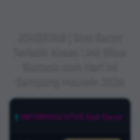
JOKER768 | Slot Gacor
Terbaik Akses Link Situs
Slotxok.com Hari Ini
Gampang Maxwin 2026
INFORMASI SITUS Slot Gacor